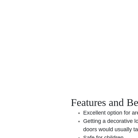
Home
About us
Products
Gallery
Blogs
Conta
Features and Be
Excellent option for a
Getting a decorative l
doors would usually t
Safe for children.