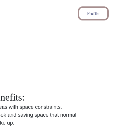
ct
العربية
AR
Profile
أبواب أكورديون
nefits:
reas with space constraints.
ook and saving space that normal 
ake up.