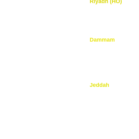
TAINS
Riyadh (HO)
011-4501210
IP CURTAINS
0507011156
LDING DOORS
L CURTAINS
Dammam
BLE  CURTAINS
0550350028
0539190141
 CURTAINS
R FOLDING DOORS
Jeddah
NDS
0508887526
 BLINDS
0558356227
Follow us