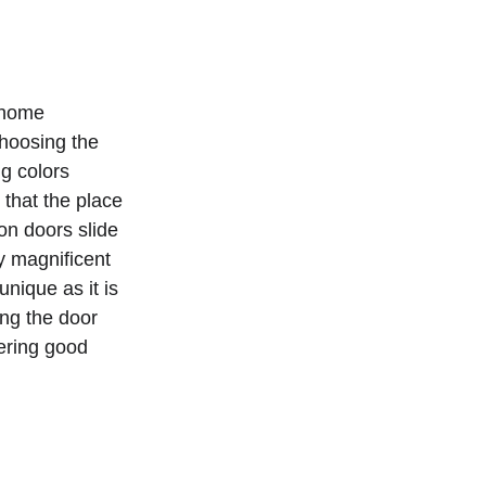
 home 
hoosing the 
g colors 
 that the place 
n doors slide 
y magnificent 
nique as it is 
ng the door 
fering good 