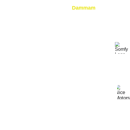
N 
L 
Dammam
BLINDS
CURTAIN
S
DISPOSA
BLE  
ZEEBRA 
05503500
CURTAIN
BLINDS
28
S
05391901
41
WAVE 
SHOWER
CURTAIN
S
CURTAIN
S
LEATHER 
AMERIC
FOLDING 
AN 
DOORS