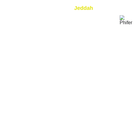
CURTAIN
Jeddah
S
MOTORI
SKY 
ZED 
BLINDS
CURTAIN
05088875
S
26
05583562
ZEEBRA 
BAMBOO
27
BLINDS
 BLINDS
Follow us
All rights reserved © 
Maraya 
Al Noor 
Industry Co. 